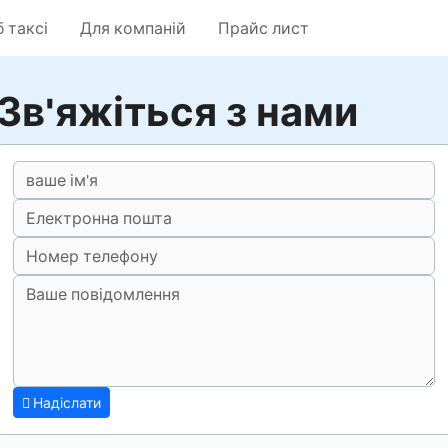
 таксі
Для компаній
Прайс лист
Зв'яжіться з нами
Надіслати