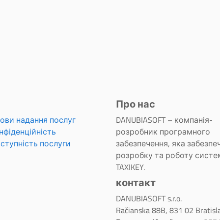
Про нас
ови надання послуг
DANUBIASOFT – компанія-
нфіденційність
розробник програмного
ступність послуги
забезпечення, яка забезпе
розробку та роботу систе
TAXIKEY.
контакт
DANUBIASOFT s.r.o.
Račianska 88B, 831 02 Bratisl