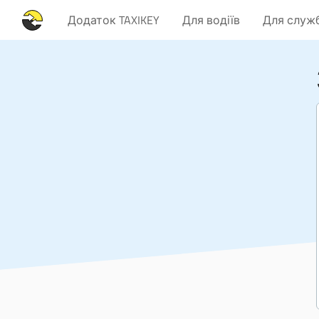
Додаток TAXIKEY
Для водіїв
Для служб