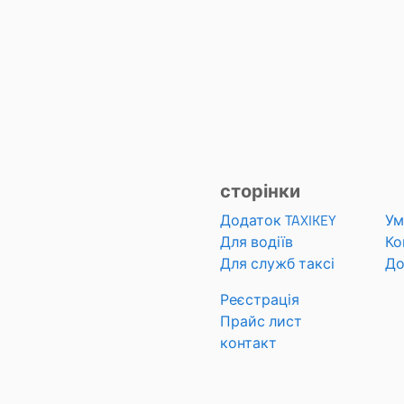
сторінки
Додаток TAXIKEY
Ум
Для водіїв
Ко
Для служб таксі
До
Реєстрація
Прайс лист
контакт