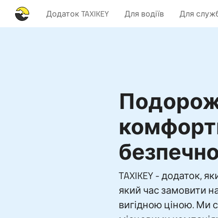
Додаток TAXIKEY
Для водіїв
Для служб
Подорож
комфорт
безпечн
TAXIKEY - додаток, я
який час замовити на
вигідною ціною. Ми 