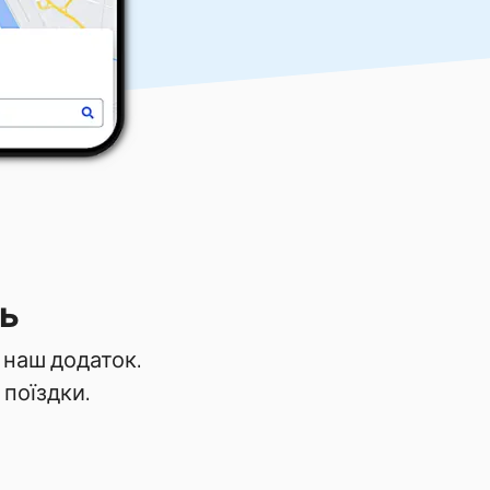
ть
 наш додаток.
 поїздки.