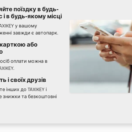
йте поїздку в будь-
 і в будь-якому місці
AXIKEY у вашому
енні завжди є автопарк.
 карткою або
ю
осіб оплати можна в
XIKEY.
ь і своїх друзів
е інших до TAXIKEY і
 знижки та безкоштовні