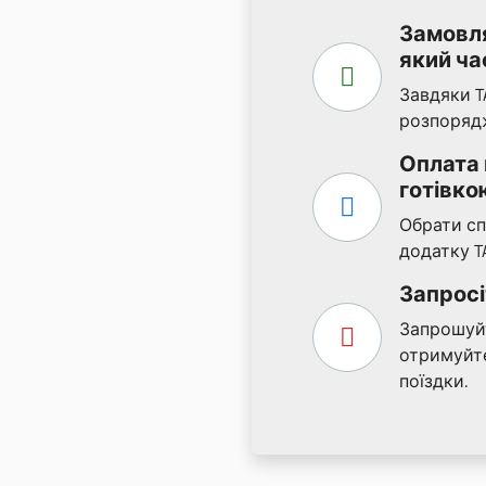
Замовля
який час
Завдяки T
розпорядж
Оплата
готівко
Обрати сп
додатку TA
Запросіт
Запрошуйт
отримуйте
поїздки.