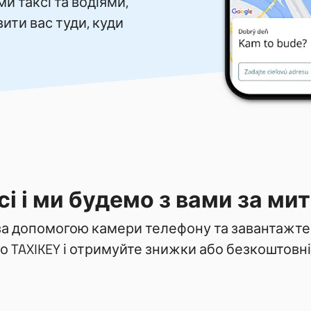
и таксі та водіями,
ити вас туди, куди
і і ми будемо з вами за ми
за допомогою камери телефону та завантажте
 TAXIKEY і отримуйте знижки або безкоштовні