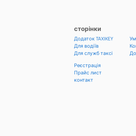
сторінки
Додаток TAXIKEY
Ум
Для водіїв
Ко
Для служб таксі
До
Реєстрація
Прайс лист
контакт