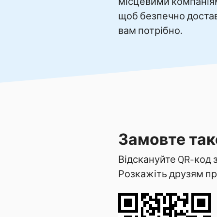
місцевими компаніям
щоб безпечно достав
вам потрібно.
Замовте такс
Відскануйте QR-код 
Розкажіть друзям про