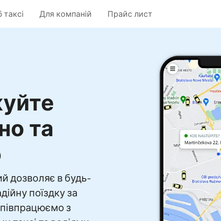
 таксі
Для компаній
Прайс лист
уйте
но та
о
кий дозволяє в будь-
дійну поїздку за
співпрацюємо з