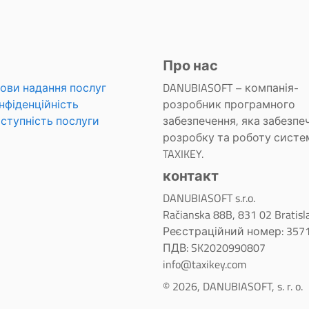
Про нас
ови надання послуг
DANUBIASOFT – компанія-
нфіденційність
розробник програмного
ступність послуги
забезпечення, яка забезпе
розробку та роботу систе
TAXIKEY.
контакт
DANUBIASOFT s.r.o.
Račianska 88B, 831 02 Bratisl
Реєстраційний номер: 357
ПДВ: SK2020990807
info@taxikey.com
© 2026, DANUBIASOFT, s. r. o.