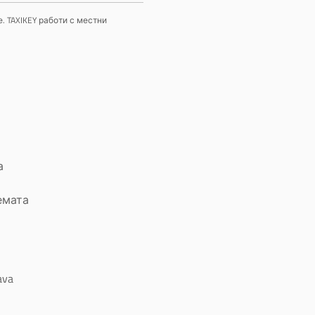
. TAXIKEY работи с местни
а
емата
ava