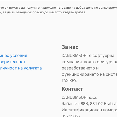
оето ви помага да получите надеждно пътуване на добра цена по всяко време
 за да ви отведе безопасно до мястото, където трябва.
За нас
знес условия
DANUBIASOFT е софтуерна
верителност
компания, която осигуряв
личност на услугата
разработването и
функционирането на сист
TAXIKEY.
Контакт
DANUBIASOFT s.r.o.
Račianska 88B, 831 02 Bratisl
Идентификационен номер:
35715057