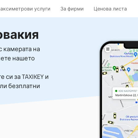
таксиметрови услуги
За фирми
Ценова листа
ловакия
с камерата на
лете нашето
 си за TAXIKEY и
или безплатни