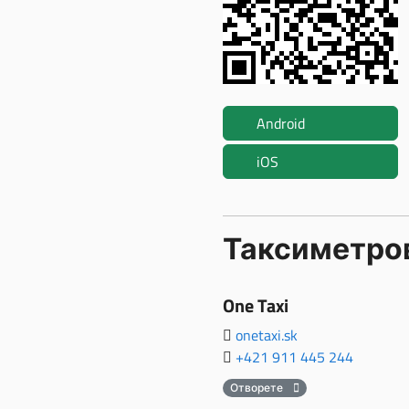
Android
iOS
Таксиметров
One Taxi
onetaxi.sk
+421 911 445 244
Отворете