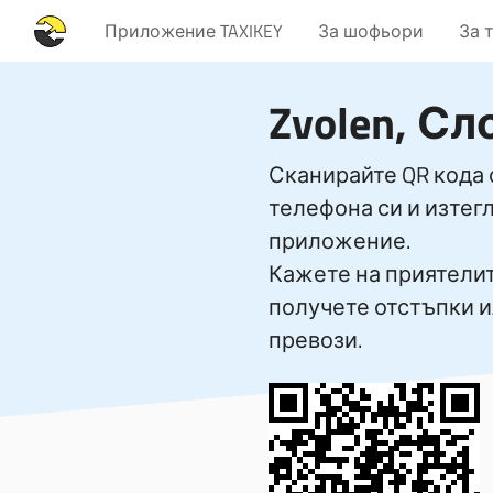
Приложение TAXIKEY
За шофьори
За 
Zvolen, С
Сканирайте QR кода 
телефона си и изтег
приложение.
Кажете на приятелите
получете отстъпки 
превози.