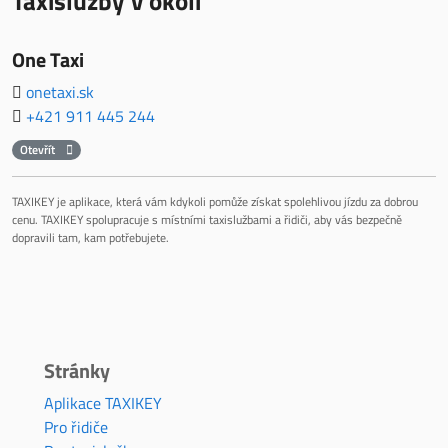
Taxislužby v okolí
One Taxi
onetaxi.sk
+421 911 445 244
Otevřít
TAXIKEY je aplikace, která vám kdykoli pomůže získat spolehlivou jízdu za dobrou
cenu. TAXIKEY spolupracuje s místními taxislužbami a řidiči, aby vás bezpečně
dopravili tam, kam potřebujete.
Stránky
Aplikace TAXIKEY
Pro řidiče