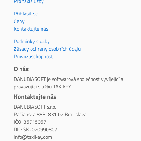
Pro taxislužby
Přihlásit se
Ceny
Kontaktujte nás
Podmínky služby
Zásady ochrany osobních údajů
Provozuschopnost
O nás
DANUBIASOFT je softwarová společnost vyvíjející a
provozující službu TAXIKEY.
Kontaktujte nás
DANUBIASOFT s.r.o.
Račianska 88B, 831 02 Bratislava
IČO: 35715057
DIČ: SK2020990807
info@taxikey.com