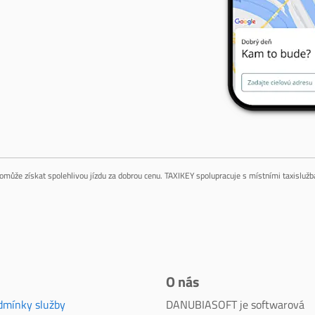
omůže získat spolehlivou jízdu za dobrou cenu. TAXIKEY spolupracuje s místními taxislužba
O nás
dmínky služby
DANUBIASOFT je softwarová