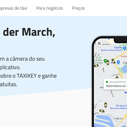
presas de táxi
Para negócios
Preços
 der March,
com a câmera do seu
licativo.
sobre o TAXIKEY e ganhe
atuitas.