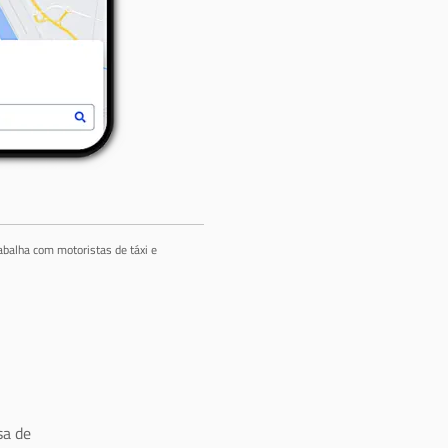
abalha com motoristas de táxi e
a de