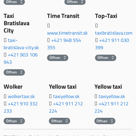
Öffnen
Öffnen
Taxi
Time Transit
Top-Taxi
Bratislava
City
www.timetransit.sk
taxibratislava.com
taxi-
+421 948 554
+421 911 030
bratislava-city.sk
355
399
+421 903 106
Öffnen
Öffnen
943
Öffnen
Wolker
Yellow taxi
Yellow taxi
wolkertaxi.sk
taxiyellow.sk
taxiyellow.sk
+421 910 332
+421 911 212
+421 911 212
233
224
224
Öffnen
Öffnen
Öffnen