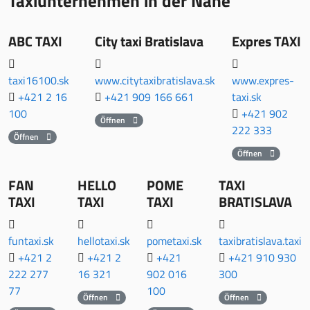
Taxiunternehmen in der Nähe
ABC TAXI
City taxi Bratislava
Expres TAXI
taxi16100.sk
www.citytaxibratislava.sk
www.expres-
+421 2 16
+421 909 166 661
taxi.sk
100
+421 902
Öffnen
222 333
Öffnen
Öffnen
FAN
HELLO
POME
TAXI
TAXI
TAXI
TAXI
BRATISLAVA
funtaxi.sk
hellotaxi.sk
pometaxi.sk
taxibratislava.taxi
+421 2
+421 2
+421
+421 910 930
222 277
16 321
902 016
300
77
100
Öffnen
Öffnen