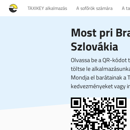
TAXIKEY alkalmazás
A sofőrök számára
A t
Most pri Bra
Szlovákia
Olvassa be a QR-kódot t
töltse le alkalmazásunka
Mondja el barátainak a 
kedvezményeket vagy in