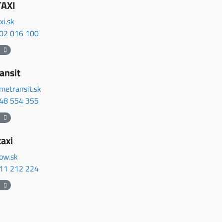
AXI
i.sk
02 016 100
ansit
metransit.sk
48 554 355
taxi
low.sk
11 212 224