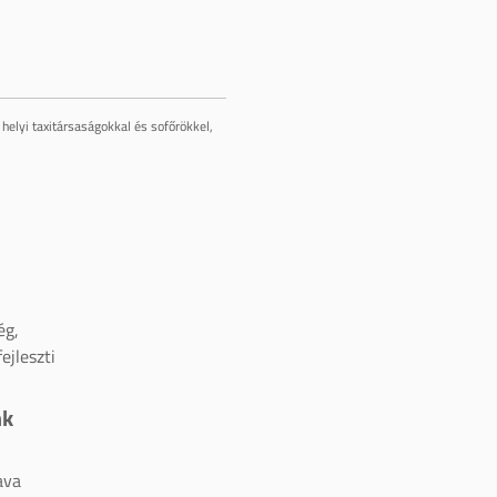
helyi taxitársaságokkal és sofőrökkel,
ég,
ejleszti
nk
ava