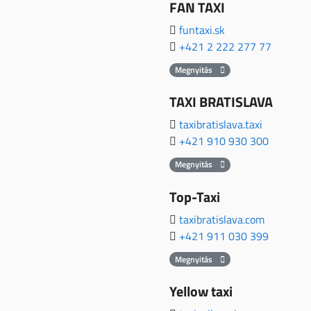
FAN TAXI
funtaxi.sk
+421 2 222 277 77
Megnyitás
TAXI BRATISLAVA
taxibratislava.taxi
+421 910 930 300
Megnyitás
Top-Taxi
taxibratislava.com
+421 911 030 399
Megnyitás
Yellow taxi