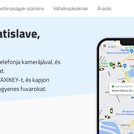
axitársaságok számára
Vállalkozásoknak
Árazás
tislave,
elefonja kamerájával, és
t.
TAXIKEY-t, és kapjon
gyenes fuvarokat.