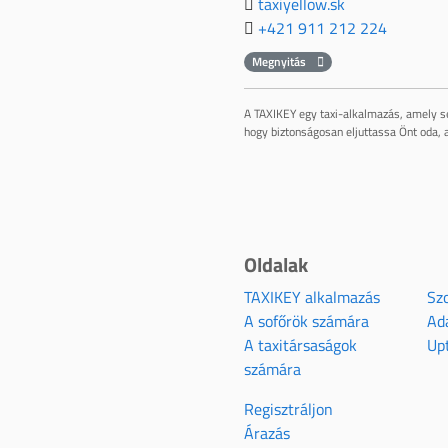
taxiyellow.sk
+421 911 212 224
Megnyitás
A TAXIKEY egy taxi-alkalmazás, amely se
hogy biztonságosan eljuttassa Önt oda, a
Oldalak
TAXIKEY alkalmazás
Szo
A sofőrök számára
Ad
A taxitársaságok
Up
számára
Regisztráljon
Árazás