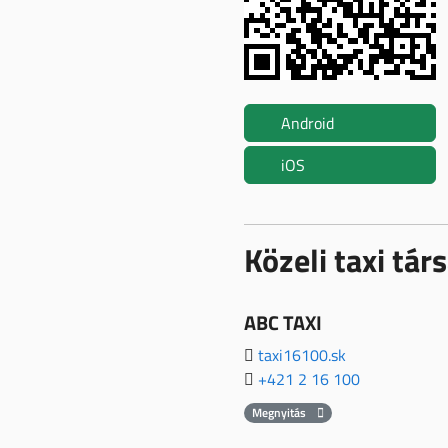
Android
iOS
Közeli taxi tá
ABC TAXI
taxi16100.sk
+421 2 16 100
Megnyitás