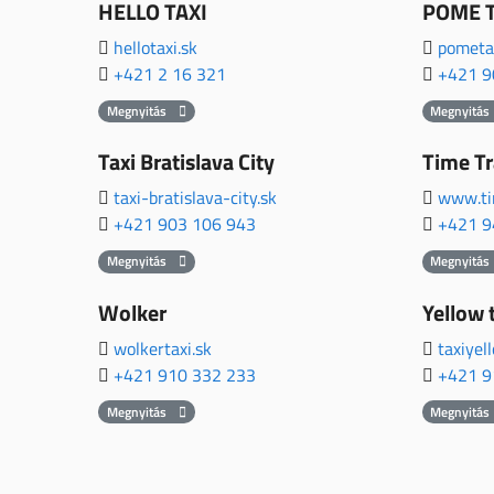
HELLO TAXI
POME T
hellotaxi.sk
pometax
+421 2 16 321
+421 9
Megnyitás
Megnyitás
Taxi Bratislava City
Time Tr
taxi-bratislava-city.sk
www.ti
+421 903 106 943
+421 9
Megnyitás
Megnyitás
Wolker
Yellow 
wolkertaxi.sk
taxiyel
+421 910 332 233
+421 9
Megnyitás
Megnyitás