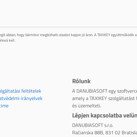
gít abban, hogy bármikor megbízható utazást kapjon jó áron. A TAXIKEY együttműködik a 
hová kell.
Rólunk
lgáltatási feltételek
A DANUBIASOFT egy szoftverc
atvédelmi irányelvek
amely a TAXIKEY szolgáltatást f
time
és üzemelteti.
Lépjen kapcsolatba velü
DANUBIASOFT s.r.o.
Račianska 88B, 831 02 Bratisl