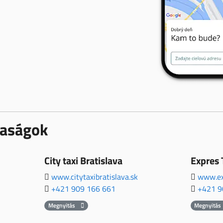
rsaságok
City taxi Bratislava
Expres 
www.citytaxibratislava.sk
www.ex
+421 909 166 661
+421 9
Megnyitás
Megnyitás