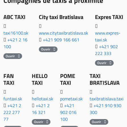
Compagnies de taxis à proximité
ABC TAXI
City taxi Bratislava
Expres TAXI
taxi16100.sk
www.citytaxibratislava.sk
www.expres-
+421 2 16
+421 909 166 661
taxi.sk
100
+421 902
Ouvrir
222 333
Ouvrir
Ouvrir
FAN
HELLO
POME
TAXI
TAXI
TAXI
TAXI
BRATISLAVA
funtaxi.sk
hellotaxi.sk
pometaxi.sk
taxibratislava.taxi
+421 2
+421 2
+421
+421 910 930
222 277
16 321
902 016
300
77
100
Ouvrir
Ouvrir