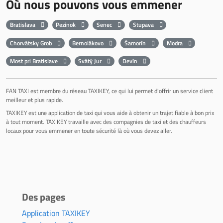
Où nous pouvons vous emmener
Bratislava
Pezinok
Senec
Stupava
Chorvátsky Grob
Bernolákovo
Šamorín
Modra
Most pri Bratislave
Svätý Jur
Devín
FAN TAXI est membre du réseau TAXIKEY, ce qui lui permet d'offrir un service client
meilleur et plus rapide.
TAXIKEY est une application de taxi qui vous aide à obtenir un trajet fiable à bon prix
à tout moment. TAXIKEY travaille avec des compagnies de taxi et des chauffeurs
locaux pour vous emmener en toute sécurité là où vous devez aller.
Des pages
Application TAXIKEY