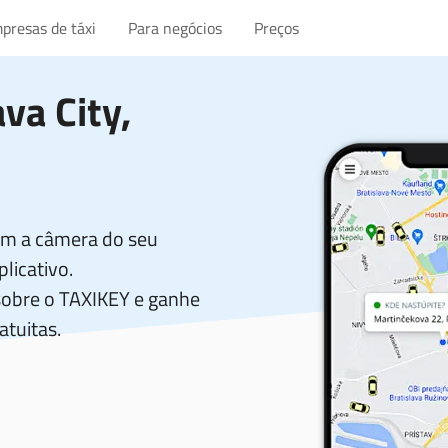
presas de táxi
Para negócios
Preços
ava City
,
com a câmera do seu
licativo.
sobre o TAXIKEY e ganhe
atuitas.