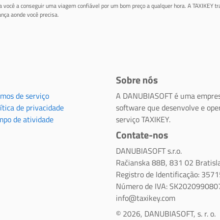
da você a conseguir uma viagem confiável por um bom preço a qualquer hora. A TAXIKEY tr
nça aonde você precisa.
Sobre nós
rmos de serviço
A DANUBIASOFT é uma empres
ítica de privacidade
software que desenvolve e ope
mpo de atividade
serviço TAXIKEY.
Contate-nos
DANUBIASOFT s.r.o.
Račianska 88B, 831 02 Bratisl
Registro de Identificação: 357
Número de IVA: SK202099080
info@taxikey.com
© 2026, DANUBIASOFT, s. r. o.