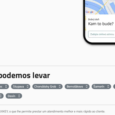
 podemos levar
ec
Stupava
Chorvátsky Grob
Bernolákovo
Šamorín
Devín
AXIKEY, o que lhe permite prestar um atendimento melhor e mais rápido ao cliente.