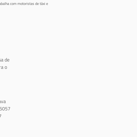
abalha com motoristas de táxi e
a de
ra o
ava
15057
7