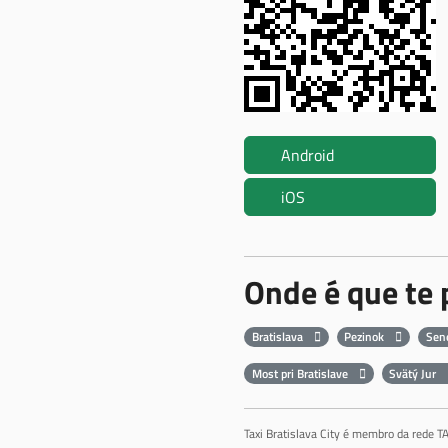
Android
iOS
Onde é que te
Bratislava
Pezinok
Sen
Most pri Bratislave
Svätý Jur
Taxi Bratislava City é membro da rede T