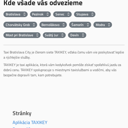
Kde všade vás odvezieme
Bratislava
Pezinok
Senec
Stupava
Chorvátsky Grob
Bernolákovo
Šamorín
Modra
Most pri Bratislave
Svätý Jur
Devín
Taxi Bratislava City je členom siete TAXIKEY, vďaka čomu vám vie poskytovať lepšie
a rýchlejšie služby.
TAXIKEY je taxi aplikácia, ktorá vám kedykoľvek pomôže získať spoľahlivú jazdu za
dobrú cenu. TAXIKEY spolupracuje s miestnymi taxislužbami a vodičmi, aby vás
bezpečne dopravili tam, kam potrebujete.
Stránky
Aplikácia TAXIKEY