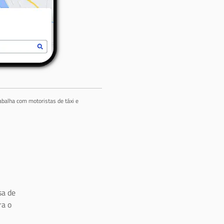
abalha com motoristas de táxi e
a de
ra o