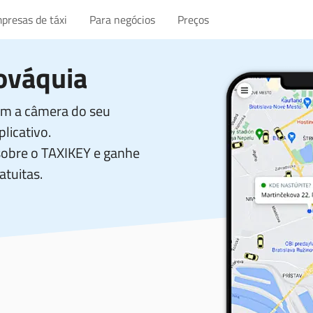
presas de táxi
Para negócios
Preços
lováquia
com a câmera do seu
licativo.
sobre o TAXIKEY e ganhe
atuitas.