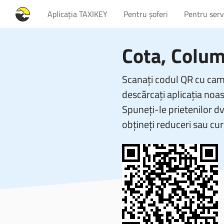
Aplicația TAXIKEY
Pentru șoferi
Pentru servi
Cota, Colu
Scanați codul QR cu came
descărcați aplicația noas
Spuneți-le prietenilor d
obțineți reduceri sau cur