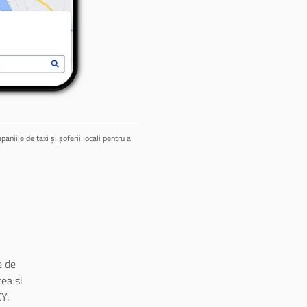
niile de taxi și șoferii locali pentru a
 de
ea si
Y.