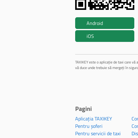
Android
iOS
TAXIKEY este o aplicație de taxi care vă a
vă duce unde trebuie să mergeți în sigur
Pagini
Aplicația TAXIKEY
Con
Pentru șoferi
Con
Pentru servicii de taxi
Dis