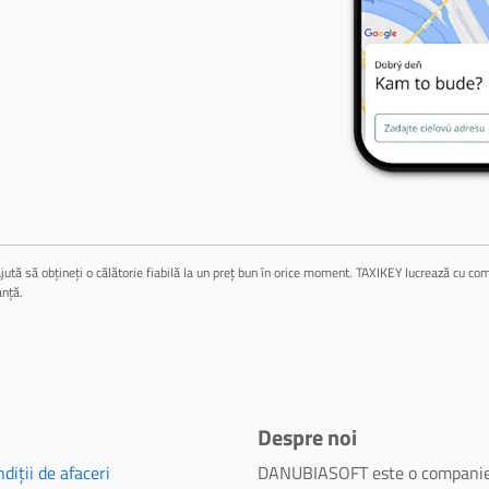
jută să obțineți o călătorie fiabilă la un preț bun în orice moment. TAXIKEY lucrează cu compa
anță.
Despre noi
diții de afaceri
DANUBIASOFT este o companie