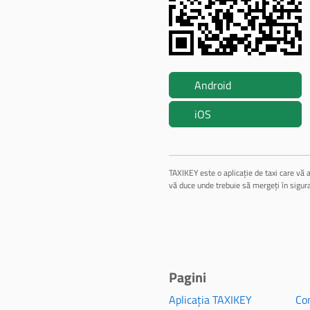
Android
iOS
TAXIKEY este o aplicație de taxi care vă a
vă duce unde trebuie să mergeți în sigur
Pagini
Aplicația TAXIKEY
Con