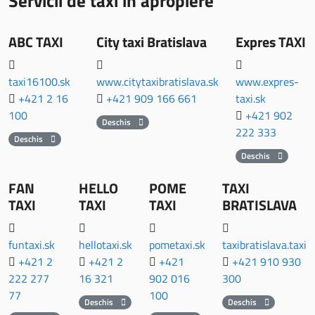
Servicii de taxi in apropiere
ABC TAXI
City taxi Bratislava
Expres TAXI
taxi16100.sk
www.citytaxibratislava.sk
www.expres-
+421 2 16
+421 909 166 661
taxi.sk
100
+421 902
Deschis
222 333
Deschis
Deschis
FAN
HELLO
POME
TAXI
TAXI
TAXI
TAXI
BRATISLAVA
funtaxi.sk
hellotaxi.sk
pometaxi.sk
taxibratislava.taxi
+421 2
+421 2
+421
+421 910 930
222 277
16 321
902 016
300
77
100
Deschis
Deschis