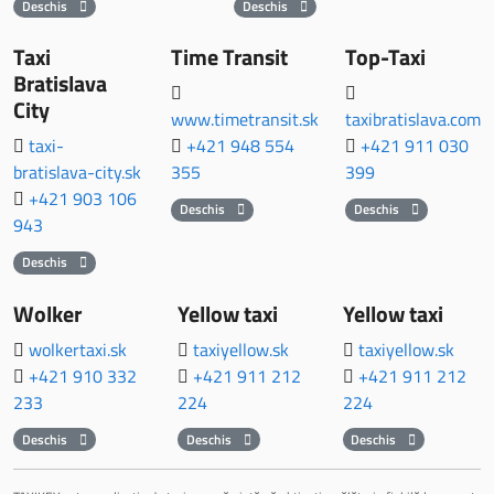
Deschis
Deschis
Taxi
Time Transit
Top-Taxi
Bratislava
City
www.timetransit.sk
taxibratislava.com
taxi-
+421 948 554
+421 911 030
bratislava-city.sk
355
399
+421 903 106
Deschis
Deschis
943
Deschis
Wolker
Yellow taxi
Yellow taxi
wolkertaxi.sk
taxiyellow.sk
taxiyellow.sk
+421 910 332
+421 911 212
+421 911 212
233
224
224
Deschis
Deschis
Deschis