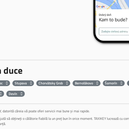
 duce
ec
Stupava
Chorvátsky Grob
Bernolákovo
Šamorín
Devín
datorită căreia vă poate oferi servicii mai bune și mai rapide.
jută să obțineți o călătorie fiabilă la un preț bun în orice moment. TAXIKEY lucrează cu compa
anță.