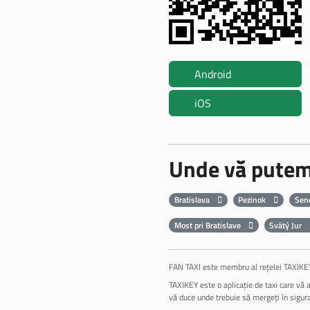
Android
iOS
Unde vă putem
Bratislava
Pezinok
Sen
Most pri Bratislave
Svätý Jur
FAN TAXI este membru al rețelei TAXIKEY, 
TAXIKEY este o aplicație de taxi care vă a
vă duce unde trebuie să mergeți în sigur