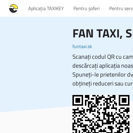
Aplicația TAXIKEY
Pentru șoferi
Pentru servi
FAN TAXI
, 
funtaxi.sk
Scanați codul QR cu came
descărcați aplicația noas
Spuneți-le prietenilor d
obțineți reduceri sau cur