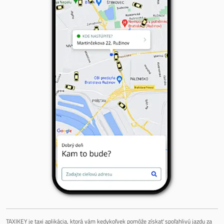
TAXIKEY je taxi aplikácia, ktorá vám kedykoľvek pomôže získať spoľahlivú jazdu za