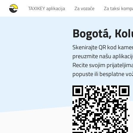
TAXIKEY aplikacija
Za vozače
Za taksi komp
Bogotá, Kol
Skenirajte QR kod kamer
preuzmite našu aplikacij
Recite svojim prijateljim
popuste ili besplatne vo