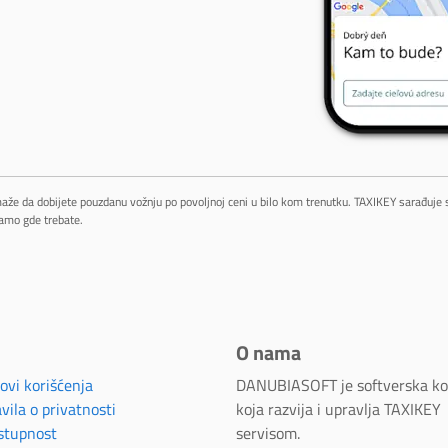
maže da dobijete pouzdanu vožnju po povoljnoj ceni u bilo kom trenutku. TAXIKEY sarađuje
amo gde trebate.
O nama
ovi korišćenja
DANUBIASOFT je softverska k
vila o privatnosti
koja razvija i upravlja TAXIKEY
stupnost
servisom.