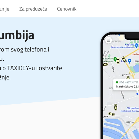
anije
Za preduzeća
Cenovnik
umbija
om svog telefona i
u.
a o TAXIKEY-u i ostvarite
žnje.