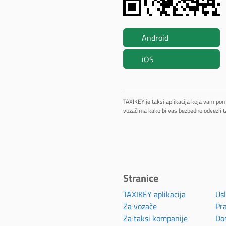
Android
iOS
TAXIKEY je taksi aplikacija koja vam po
vozačima kako bi vas bezbedno odvezli t
Stranice
TAXIKEY aplikacija
Usl
Za vozače
Pra
Za taksi kompanije
Do