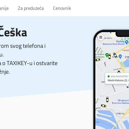
anije
Za preduzeća
Cenovnik
 Češka
om svog telefona i
u.
a o TAXIKEY-u i ostvarite
žnje.