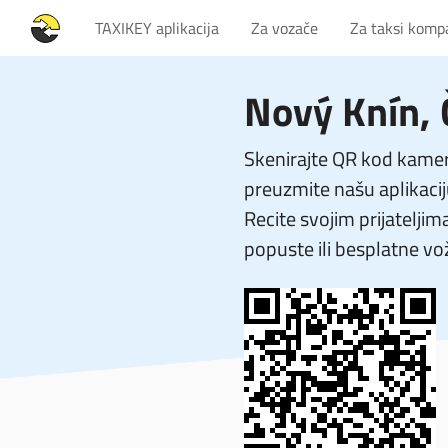
TAXIKEY aplikacija
Za vozače
Za taksi komp
Nový Knín,
Skenirajte QR kod kamer
preuzmite našu aplikacij
Recite svojim prijateljim
popuste ili besplatne vo