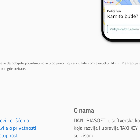
maže da dobijete pouzdanu vožnju po povoljnoj ceni u bilo kom trenutku. TAXIKEY sarađuje
amo gde trebate.
O nama
ovi korišćenja
DANUBIASOFT je softverska k
vila o privatnosti
koja razvija i upravlja TAXIKEY
stupnost
servisom.