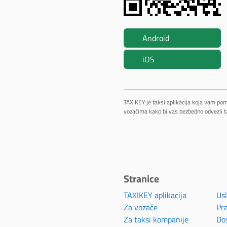
Android
iOS
TAXIKEY je taksi aplikacija koja vam po
vozačima kako bi vas bezbedno odvezli t
Stranice
TAXIKEY aplikacija
Usl
Za vozače
Pra
Za taksi kompanije
Do