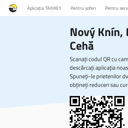
Aplicația TAXIKEY
Pentru șoferi
Pentru servi
Nový Knín, 
Cehă
Scanați codul QR cu came
descărcați aplicația noas
Spuneți-le prietenilor d
obțineți reduceri sau cur