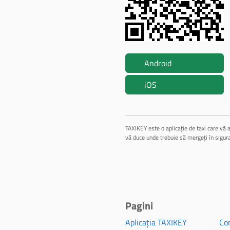
Android
iOS
TAXIKEY este o aplicație de taxi care vă a
vă duce unde trebuie să mergeți în sigur
Pagini
Aplicația TAXIKEY
Con