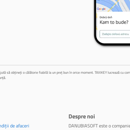
jută să obțineți o călătorie fiabilă la un preț bun în orice moment. TAXIKEY lucrează cu compa
anță.
Despre noi
diții de afaceri
DANUBIASOFT este o companie