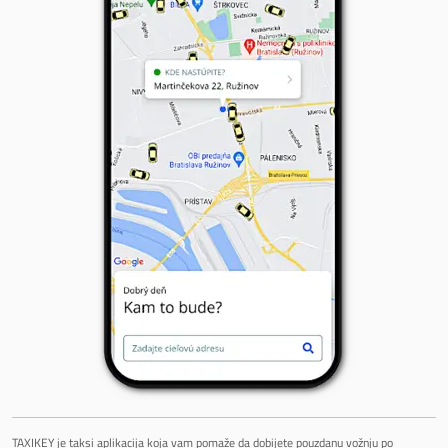
TAXIKEY je taksi aplikacija koja vam pomaže da dobijete pouzdanu vožnju po