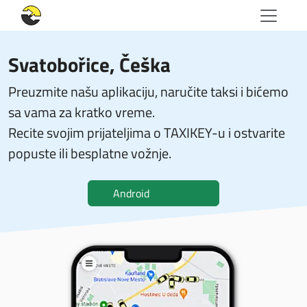
Svatobořice, Češka
Preuzmite našu aplikaciju, naručite taksi i bićemo
sa vama za kratko vreme.
Recite svojim prijateljima o TAXIKEY-u i ostvarite
popuste ili besplatne vožnje.
Android