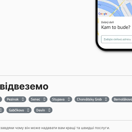
 відвеземо
Pezinok
Senec
Stupava
Chorvátsky Grob
Bernolákov
Gabčíkovo
Devín
EY, завдяки чому він може надавати вам кращі та швидші послуги.