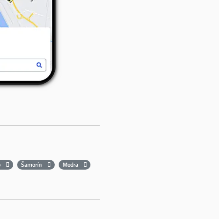
o
Šamorín
Modra