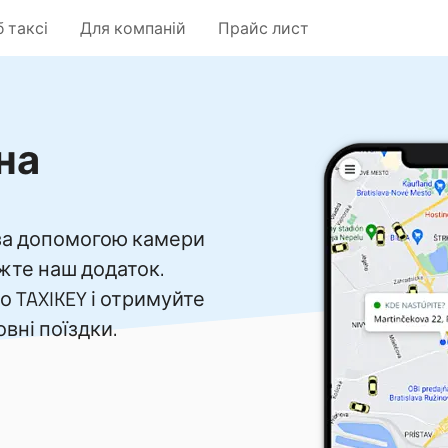
 таксі
Для компаній
Прайс лист
на
 за допомогою камери
жте наш додаток.
о TAXIKEY і отримуйте
вні поїздки.