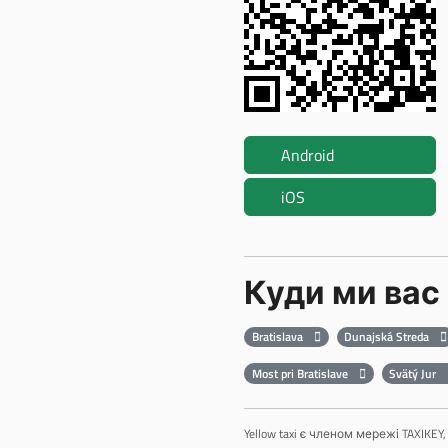
Android
iOS
Куди ми вас
Bratislava
Dunajská Streda
Most pri Bratislave
Svätý Jur
Yellow taxi є членом мережі TAXIK