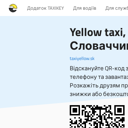
Додаток TAXIKEY
Для водіїв
Для служб
Yellow taxi
,
Словаччи
taxiyellow.sk
Відскануйте QR-код
телефону та заванта
Розкажіть друзям пр
знижки або безкошто