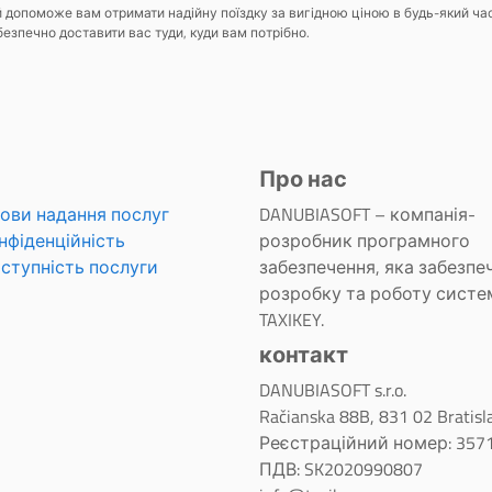
кий допоможе вам отримати надійну поїздку за вигідною ціною в будь-який ча
безпечно доставити вас туди, куди вам потрібно.
Про нас
ови надання послуг
DANUBIASOFT – компанія-
нфіденційність
розробник програмного
ступність послуги
забезпечення, яка забезпе
розробку та роботу систе
TAXIKEY.
контакт
DANUBIASOFT s.r.o.
Račianska 88B, 831 02 Bratisl
Реєстраційний номер: 357
ПДВ: SK2020990807