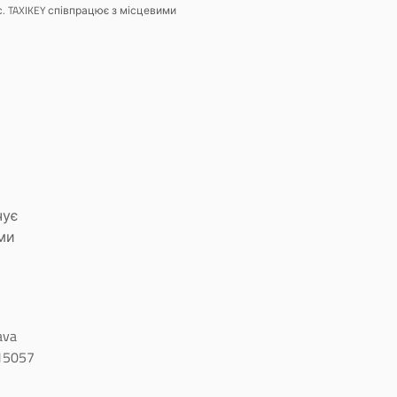
с. TAXIKEY співпрацює з місцевими
чує
ми
ava
15057