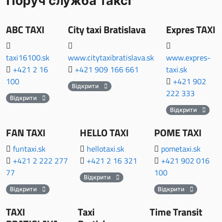
Поруч служба таксі
ABC TAXI
City taxi Bratislava
Expres TAXI
taxi16100.sk
www.citytaxibratislava.sk
www.expres-
+421 2 16
+421 909 166 661
taxi.sk
100
+421 902
Відкрити
222 333
Відкрити
Відкрити
FAN TAXI
HELLO TAXI
POME TAXI
funtaxi.sk
hellotaxi.sk
pometaxi.sk
+421 2 222 277
+421 2 16 321
+421 902 016
77
100
Відкрити
Відкрити
Відкрити
TAXI
Taxi
Time Transit