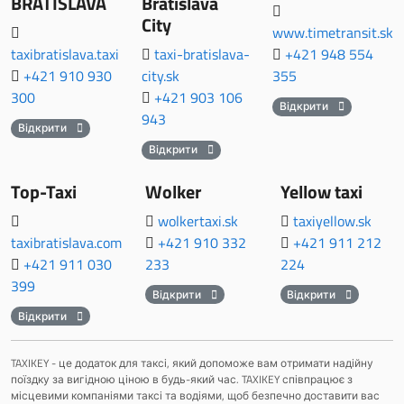
BRATISLAVA
Bratislava
City
www.timetransit.sk
taxibratislava.taxi
taxi-bratislava-
+421 948 554
+421 910 930
city.sk
355
300
+421 903 106
Відкрити
943
Відкрити
Відкрити
Top-Taxi
Wolker
Yellow taxi
wolkertaxi.sk
taxiyellow.sk
taxibratislava.com
+421 910 332
+421 911 212
+421 911 030
233
224
399
Відкрити
Відкрити
Відкрити
TAXIKEY - це додаток для таксі, який допоможе вам отримати надійну
поїздку за вигідною ціною в будь-який час. TAXIKEY співпрацює з
місцевими компаніями таксі та водіями, щоб безпечно доставити вас