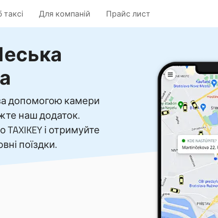
 таксі
Для компаній
Прайс лист
 Чеська
а
 за допомогою камери
жте наш додаток.
о TAXIKEY і отримуйте
вні поїздки.