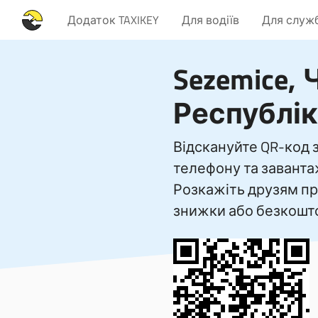
Додаток TAXIKEY
Для водіїв
Для служб
Sezemice,
Республік
Відскануйте QR-код
телефону та заванта
Розкажіть друзям пр
знижки або безкошто