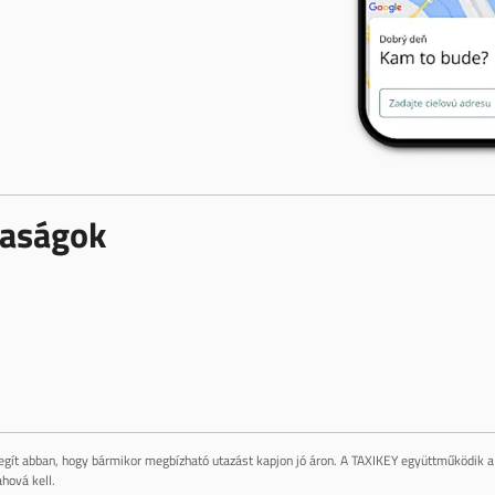
rsaságok
gít abban, hogy bármikor megbízható utazást kapjon jó áron. A TAXIKEY együttműködik a 
hová kell.