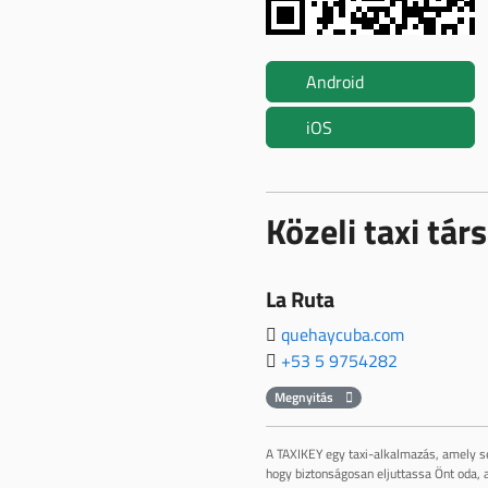
Android
iOS
Közeli taxi tá
La Ruta
quehaycuba.com
+53 5 9754282
Megnyitás
A TAXIKEY egy taxi-alkalmazás, amely se
hogy biztonságosan eljuttassa Önt oda, a