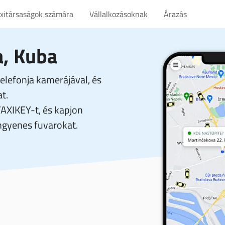
axitársaságok számára
Vállalkozásoknak
Árazás
a, Kuba
elefonja kamerájával, és
t.
TAXIKEY-t, és kapjon
gyenes fuvarokat.