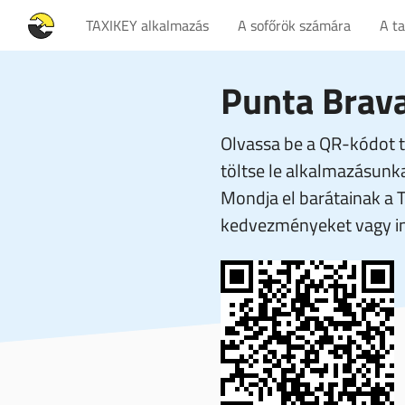
TAXIKEY alkalmazás
A sofőrök számára
A t
Punta Brav
Olvassa be a QR-kódot t
töltse le alkalmazásunka
Mondja el barátainak a 
kedvezményeket vagy in