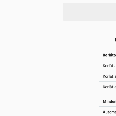
Korláto
Korlátl
Korlátl
Korlát
Minden
Automat