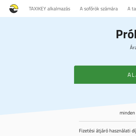
TAXIKEY alkalmazás
A sofőrök számára
A t
Pró
Ár
AL
minden t
Fizetési átjáró használati dí