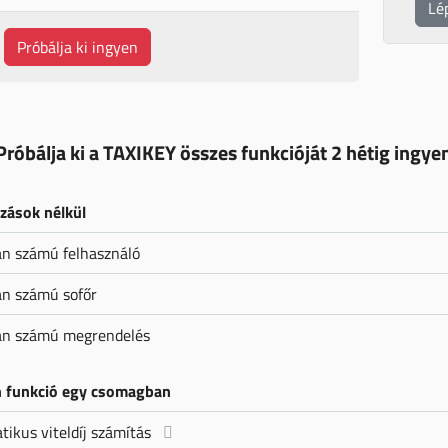
Lé
Próbálja ki ingyen
Próbálja ki a TAXIKEY összes funkcióját 2 hétig ingye
zások nélkül
an számú felhasználó
an számú sofőr
lan számú megrendelés
 funkció egy csomagban
ikus viteldíj számítás