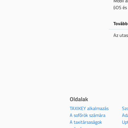
Mobil a
(iOS és
További
Az utas
Oldalak
TAXIKEY alkalmazás
Szo
A sofőrök számára
Ad
A taxitársaságok
Up