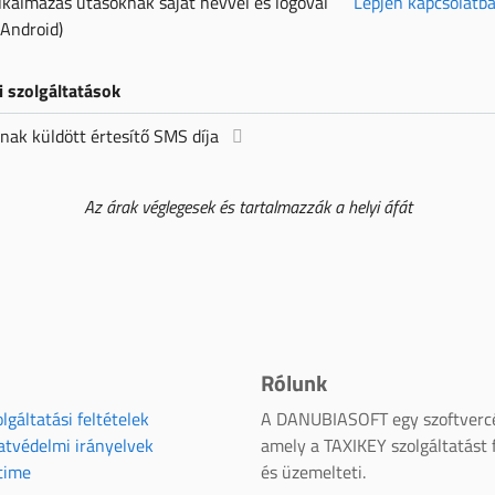
lkalmazás utasoknak saját névvel és logóval
Lépjen kapcsolatb
 Android)
 szolgáltatások
nak küldött értesítő SMS díja
Az árak véglegesek és tartalmazzák a helyi áfát
Rólunk
lgáltatási feltételek
A DANUBIASOFT egy szoftverc
atvédelmi irányelvek
amely a TAXIKEY szolgáltatást f
time
és üzemelteti.