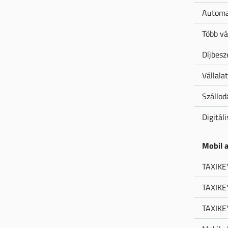
Automa
Több vá
Díjbesz
Vállala
Szállod
Digitál
Mobil 
TAXIKEY
TAXIKEY
TAXIKEY