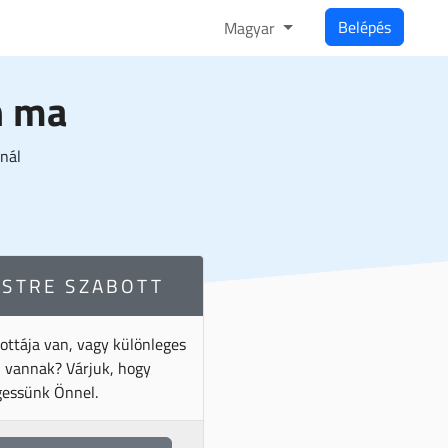
Belépés
Magyar
n ma
nál
ESTRE SZABOTT
ottája van, vagy különleges
i vannak? Várjuk, hogy
gessünk Önnel.