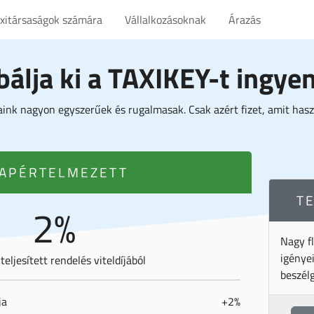
axitársaságok számára
Vállalkozásoknak
Árazás
bálja ki a TAXIKEY-t ingye
aink nagyon egyszerűek és rugalmasak. Csak azért fizet, amit hasz
APÉRTELMEZETT
T
2%
Nagy fl
igénye
eljesített rendelés viteldíjából
beszél
ja
+2%