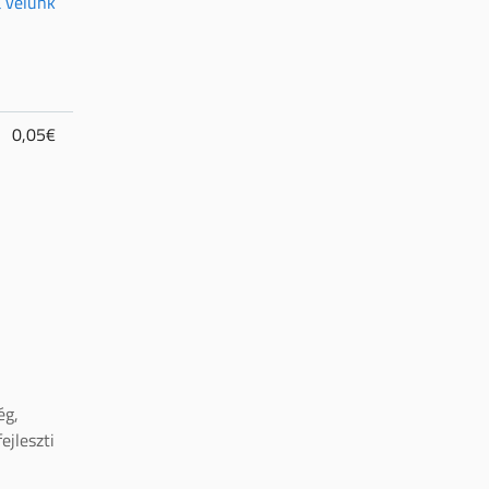
a velünk
0,05€
ég,
ejleszti