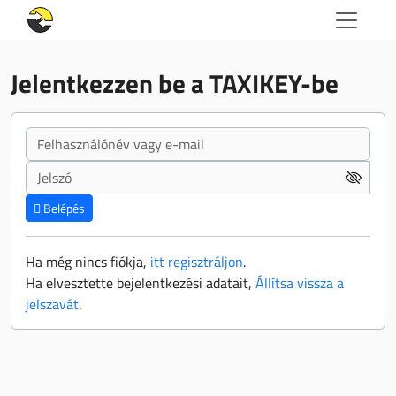
Jelentkezzen be a TAXIKEY-be
Belépés
Ha még nincs fiókja,
itt regisztráljon
.
Ha elvesztette bejelentkezési adatait,
Állítsa vissza a
jelszavát
.