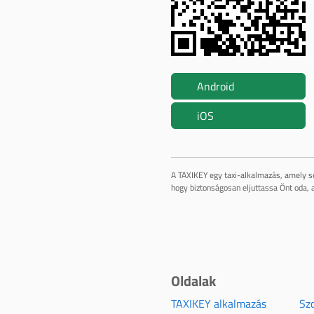
Android
iOS
A TAXIKEY egy taxi-alkalmazás, amely se
hogy biztonságosan eljuttassa Önt oda, a
Oldalak
TAXIKEY alkalmazás
Szo