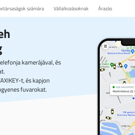
axitársaságok számára
Vállalkozásoknak
Árazás
eh
g
elefonja kamerájával, és
t.
TAXIKEY-t, és kapjon
gyenes fuvarokat.