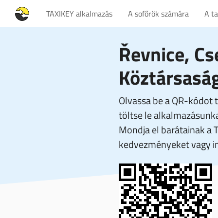
TAXIKEY alkalmazás
A sofőrök számára
A t
Řevnice, Cs
Köztársasá
Olvassa be a QR-kódot t
töltse le alkalmazásunka
Mondja el barátainak a 
kedvezményeket vagy in