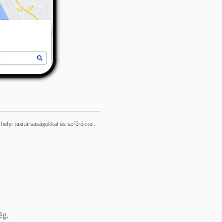
helyi taxitársaságokkal és sofőrökkel,
ég,