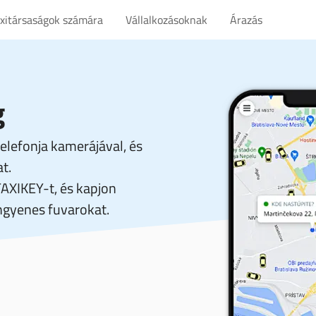
axitársaságok számára
Vállalkozásoknak
Árazás
g
elefonja kamerájával, és
t.
TAXIKEY-t, és kapjon
gyenes fuvarokat.