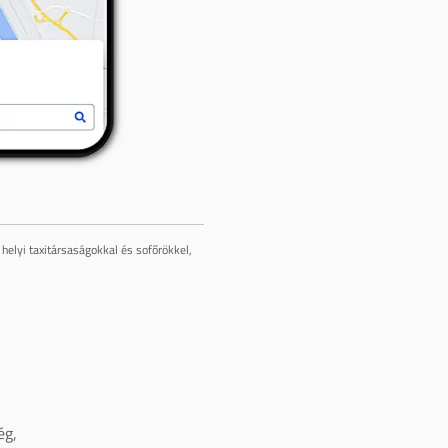
helyi taxitársaságokkal és sofőrökkel,
ég,