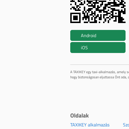
Android
iOS
A TAXIKEY egy taxi-alkalmazás, amely se
hogy biztonságosan eljuttassa Önt oda, a
Oldalak
TAXIKEY alkalmazás
Szo