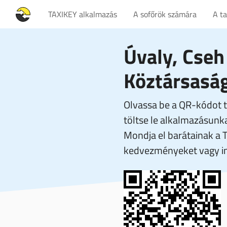
TAXIKEY alkalmazás
A sofőrök számára
A t
Úvaly, Cseh
Köztársasá
Olvassa be a QR-kódot t
töltse le alkalmazásunka
Mondja el barátainak a 
kedvezményeket vagy in