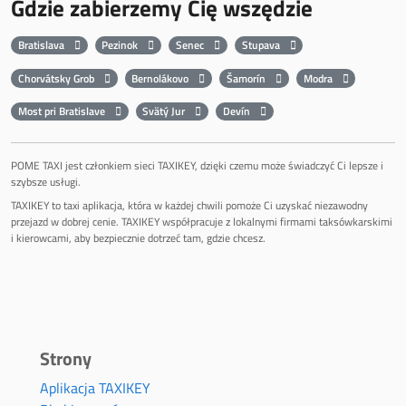
Gdzie zabierzemy Cię wszędzie
Bratislava
Pezinok
Senec
Stupava
Chorvátsky Grob
Bernolákovo
Šamorín
Modra
Most pri Bratislave
Svätý Jur
Devín
POME TAXI jest członkiem sieci TAXIKEY, dzięki czemu może świadczyć Ci lepsze i
szybsze usługi.
TAXIKEY to taxi aplikacja, która w każdej chwili pomoże Ci uzyskać niezawodny
przejazd w dobrej cenie. TAXIKEY współpracuje z lokalnymi firmami taksówkarskimi
i kierowcami, aby bezpiecznie dotrzeć tam, gdzie chcesz.
Strony
Aplikacja TAXIKEY