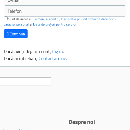
Sunt de acord cu
Termeni și condiții
,
Declaratie privind protectia datelor cu
caracter personal
și
Lista de prețuri pentru servicii
.
Continua
Dacă aveți deja un cont,
log in
.
Dacă ai întrebari,
Contactaţi-ne
.
Despre noi