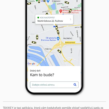
TAXIKEY je taxi aplikácia, ktorá vám kedykoľvek pomôže získať spoľahlivú jazdu za