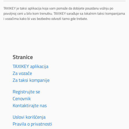
TAXIKEY je taksi aplikacija koja vam pomaže da dobijete pouzdanu vožnju po
povoljnoj ceni u bilo kom trenutku. TAXIKEY sarađuje sa lokalnim taksi kompanijama
i vozačima kako bi vas bezbedno odvezli tamo gde trebate.
Stranice
TAXIKEY aplikacija
Za vozače
Za taksi kompanije
Registrujte se
Cenovnik
Kontaktirajte nas
Uslovi korišćenja
Pravila o privatnosti