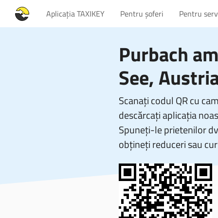
Aplicația TAXIKEY
Pentru șoferi
Pentru servi
Purbach am
See, Austri
Scanați codul QR cu came
descărcați aplicația noas
Spuneți-le prietenilor d
obțineți reduceri sau cur