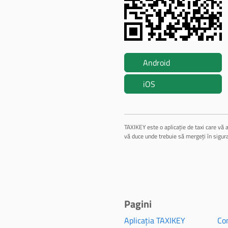
Android
iOS
TAXIKEY este o aplicație de taxi care vă a
vă duce unde trebuie să mergeți în sigur
Pagini
Aplicația TAXIKEY
Con