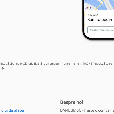
jută să obțineți o călătorie fiabilă la un preț bun în orice moment. TAXIKEY lucrează cu compa
anță.
Despre noi
diții de afaceri
DANUBIASOFT este o companie