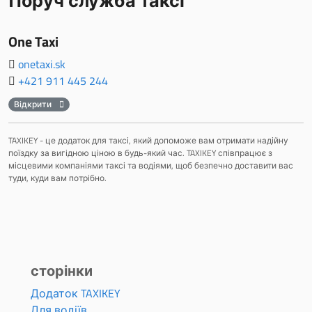
Поруч служба таксі
One Taxi
onetaxi.sk
+421 911 445 244
Відкрити
TAXIKEY - це додаток для таксі, який допоможе вам отримати надійну
поїздку за вигідною ціною в будь-який час. TAXIKEY співпрацює з
місцевими компаніями таксі та водіями, щоб безпечно доставити вас
туди, куди вам потрібно.
сторінки
Додаток TAXIKEY
Для водіїв