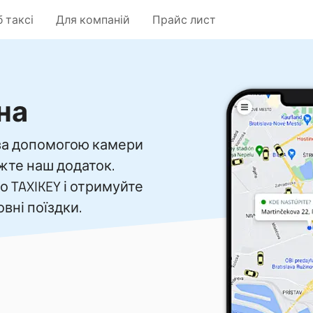
 таксі
Для компаній
Прайс лист
на
 за допомогою камери
жте наш додаток.
о TAXIKEY і отримуйте
вні поїздки.