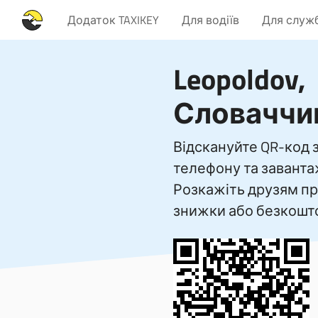
Додаток TAXIKEY
Для водіїв
Для служб
Leopoldov,
Словаччи
Відскануйте QR-код
телефону та заванта
Розкажіть друзям пр
знижки або безкошто