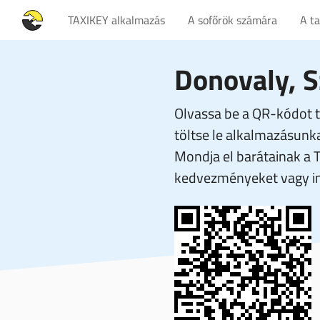
TAXIKEY alkalmazás
A sofőrök számára
A t
Donovaly, S
Olvassa be a QR-kódot t
töltse le alkalmazásunka
Mondja el barátainak a 
kedvezményeket vagy in