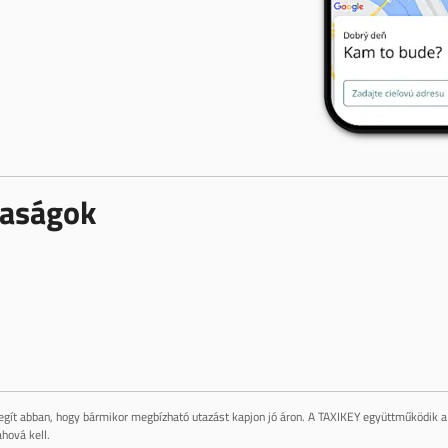
rsaságok
gít abban, hogy bármikor megbízható utazást kapjon jó áron. A TAXIKEY együttműködik a 
hová kell.