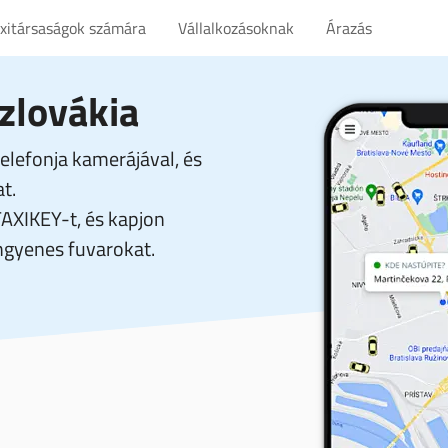
axitársaságok számára
Vállalkozásoknak
Árazás
zlovákia
elefonja kamerájával, és
t.
TAXIKEY-t, és kapjon
gyenes fuvarokat.