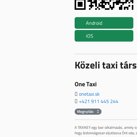
Android
iOS
Közeli taxi tá
One Taxi
onetaxi.sk
+421 911 445 244
Megnyitás
A TAXIKEY egy taxi-alkalmazás, amely se
hogy biztonságosan eljuttassa Önt oda, a