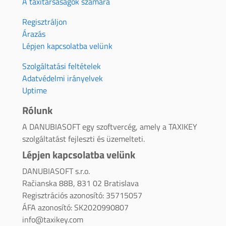
A taxitársaságok számára
Regisztráljon
Árazás
Lépjen kapcsolatba velünk
Szolgáltatási feltételek
Adatvédelmi irányelvek
Uptime
Rólunk
A DANUBIASOFT egy szoftvercég, amely a TAXIKEY
szolgáltatást fejleszti és üzemelteti.
Lépjen kapcsolatba velünk
DANUBIASOFT s.r.o.
Račianska 88B, 831 02 Bratislava
Regisztrációs azonosító: 35715057
ÁFA azonosító: SK2020990807
info@taxikey.com