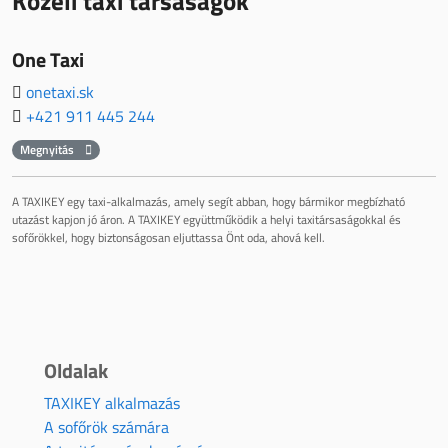
Közeli taxi társaságok
One Taxi
onetaxi.sk
+421 911 445 244
Megnyitás
A TAXIKEY egy taxi-alkalmazás, amely segít abban, hogy bármikor megbízható
utazást kapjon jó áron. A TAXIKEY együttműködik a helyi taxitársaságokkal és
sofőrökkel, hogy biztonságosan eljuttassa Önt oda, ahová kell.
Oldalak
TAXIKEY alkalmazás
A sofőrök számára