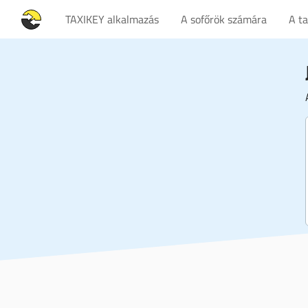
TAXIKEY alkalmazás
A sofőrök számára
A t