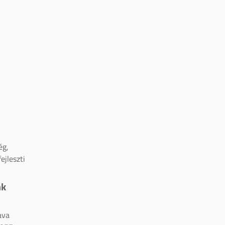
ég,
ejleszti
nk
ava