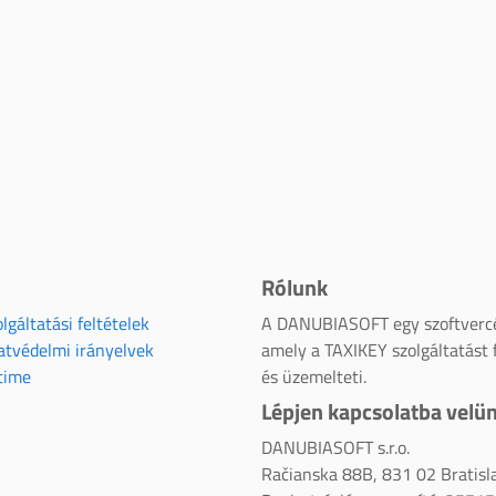
Rólunk
lgáltatási feltételek
A DANUBIASOFT egy szoftverc
atvédelmi irányelvek
amely a TAXIKEY szolgáltatást f
time
és üzemelteti.
Lépjen kapcsolatba velü
DANUBIASOFT s.r.o.
Račianska 88B, 831 02 Bratisl